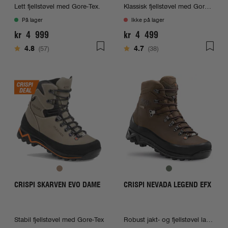
Lett fjellstøvel med Gore-Tex.
Klassisk fjellstøvel med Gore-Tex
På lager
Ikke på lager
kr 4 999
kr 4 499
Karakter:
av 5 mulige
Karakter:
av 5 mulige
4.8
(57)
4.7
(38)
CRISPI SKARVEN EVO DAME
CRISPI NEVADA LEGEND EFX
Stabil fjellstøvel med Gore-Tex
Robust jakt- og fjellstøvel laget for å tåle hardt vær og utfordrende terreng.