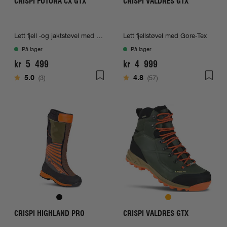
CRISPI FUTURA CX GTX
CRISPI VALDRES GTX
Lett fjell -og jaktstøvel med Gore-Tex
Lett fjellstøvel med Gore-Tex
På lager
På lager
kr 5 499
kr 4 999
Karakter:
av 5 mulige
Karakter:
av 5 mulige
5.0
(3)
4.8
(57)
CRISPI HIGHLAND PRO
CRISPI VALDRES GTX