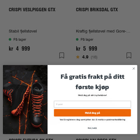
CRISPI VESLPIGGEN GTX
CRISPI BRIKSDAL GTX
Stabil fjellstøvel
Kraftig fjellstøvel med Gore-Tex
På lager
På lager
kr 4 999
kr 5 999
Karakter:
av 5 mulige
4.9
(16)
Få gratis frakt på ditt
første kjøp
Meld deg på vårt nyhetsbrev!
Meld deg på
Ved å registrere deg, samtykker du i å motta e-postmarkedsføring
Nei, takk