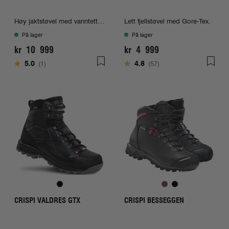
Høy jaktstøvel med vanntett gamasj
Lett fjellstøvel med Gore-Tex.
På lager
På lager
kr 10 999
kr 4 999
Karakter:
av 5 mulige
Karakter:
av 5 mulige
5.0
(1)
4.8
(57)
CRISPI VALDRES GTX
CRISPI BESSEGGEN