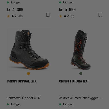
På lager
På lager
kr 4 399
kr 5 999
Karakter:
av 5 mulige
Karakter:
av 5 mulige
4.7
(68)
4.7
(3)
CRISPI OPPDAL GTX
CRISPI FUTURA NXT
Jaktstøvel Oppdal GTX
Jaktstøvel med innebygget gamasje
På lager
På lager