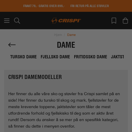
FRAKT 79,- GRATIS OVER 899,-
FRI RETUR PÅ ALLE STØVLER
Hjem
Dame
DAME
TURSKO DAME
FJELLSKO DAME
FRITIDSSKO DAME
JAKTSTØVL
CRISPI DAMEMODELLER
Her finner du alle våre sko og støvler fra Crispi samlet på en
side! Her finner du tursko til skog og mark, fjellstøvler for de
meste krevende toppene, jaktstøvler som tåler de mest
utfordrende forhold og fjellskisko til deg som er aktiv året
rundt! Dersom du ønsker å se mer på en spesifikk kategori,
så finner du dette i menyen ovenfor.