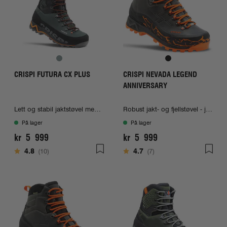
CRISPI FUTURA CX PLUS
CRISPI NEVADA LEGEND
ANNIVERSARY
Lett og stabil jaktstøvel med Gore-Tex
Robust jakt- og fjellstøvel - jubileumsmodell!
På lager
På lager
kr 5 999
kr 5 999
Karakter:
av 5 mulige
Karakter:
av 5 mulige
4.8
(10)
4.7
(7)