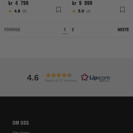
kr 4 799
kr 9 999
Karakter:
av 5 mulige
Karakter:
av 5 mulige
4.8
(6)
5.0
(4)
FORRIGE
NESTE
1
2
4.6
Basert på 37 stemmer
OM OSS
Om Crispi