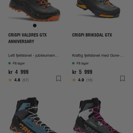
CRISPI VALDRES GTX
CRISPI BRIKSDAL GTX
ANNIVERSARY
Lett fjellstøvel - jubileumsmodell!
Kraftig fjellstøvel med Gore-Tex
På lager
På lager
kr 4 999
kr 5 999
Karakter:
av 5 mulige
Karakter:
av 5 mulige
4.8
(57)
4.9
(16)