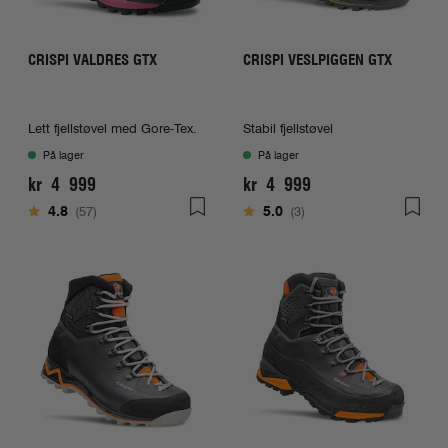
CRISPI VALDRES GTX
CRISPI VESLPIGGEN GTX
Lett fjellstøvel med Gore-Tex.
Stabil fjellstøvel
På lager
På lager
kr 4 999
kr 4 999
Karakter:
av 5 mulige
Karakter:
av 5 mulige
4.8
(57)
5.0
(3)