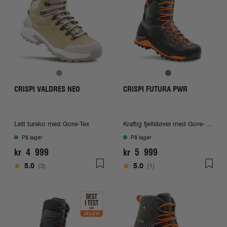
CRISPI VALDRES NEO
CRISPI FUTURA PWR
Lett tursko med Gore-Tex
Kraftig fjellstøvel med Gore-Tex
På lager
På lager
kr 4 999
kr 5 999
Karakter:
av 5 mulige
Karakter:
av 5 mulige
5.0
(3)
5.0
(1)