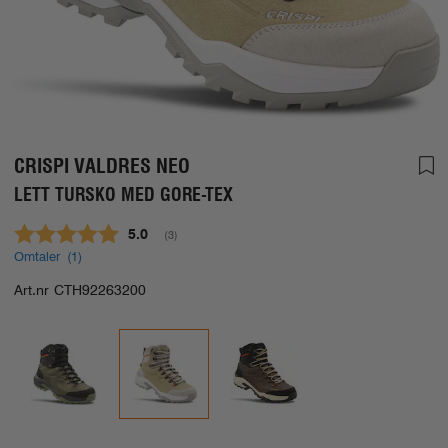
CRISPI VALDRES NEO
LETT TURSKO MED GORE-TEX
Gjennomsnittskarakter:
5.0
(
stemmer:
3
)
Omtaler (
1
)
Art.nr
CTH92263200