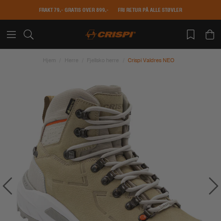
FRAKT 79,- GRATIS OVER 899,-
FRI RETUR PÅ ALLE STØVLER
Hjem
Herre
Fjellsko herre
Crispi Valdres NEO