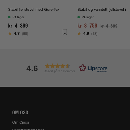
Stabil fjellstøvel med Gore-Tex
Stabil og vanntett fjellstøvel i l
På lager
På lager
kr 4 399
kr 3 759
kr 4 699
Karakter:
av 5 mulige
Karakter:
av 5 mulige
4.7
(68)
4.9
(18)
4.6
Basert på 37 stemmer
OM OSS
Om Crispi