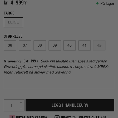
kr 4 999
På lager
FARGE
BEIGE
STØRRELSE
36
37
38
39
40
41
42
Gravering
kr 199
Skriv inn teksten uten spesialtegn/emoji.
Gravering plasseres på skaftet, utsiden av høyre støvel. MERK:
Ingen returrett på støvler med gravering.
LEGG I HANDLEKURV
BETAL MED KLARNA
FRAKT 79,- GRATIS OVER 899,-