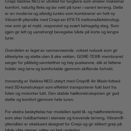
Crispi Valdres NEO er utviklet for turgåere som ønsker maksimal
komfort, naturlig fleks og lav vekt på turer i variert terreng. Dette
er en moderne og allsidig tursko som kombinerer en helt ny
Vibram®-yttersåle med Crispi sin EFX-TX mellomsåleteknologi,
noe som gir et mykt, responsivt og svært behagelig steg. Som
igjen gir lett og uanstrengt bevegelse både på korte og lengre
turer.
Overdelen er laget av vannavvisende, vokset nubuck som gir
slitestyrke og støtte uten å øke vekten. GORE-TEX® membranet
sørger for pålitelig vanntetthet og høy pusteevne, slik at føttene
holder seg tørre og komfortable gjennom skiftende forhold.
Innvendig er Valdres NEO utstyrt med Crispi® Air Mesh-fotbed
med 3D-konstruksjon som effektivt transporterer fukt bort fra
foten og motvirker lukt. Den stabile hælkonstruksjonen gir god
støtte og komfort gjennom hele turen.
For ekstra beskyttelse har modellen sydd tå- og hælforsterkning,
som øker holdbarheten i steinete og krevende terreng. Vibram®-
yttersålen er eksklusivt designet for Crispi og gir sikkert grep på
både våte steiner, røtter og løst underlag.