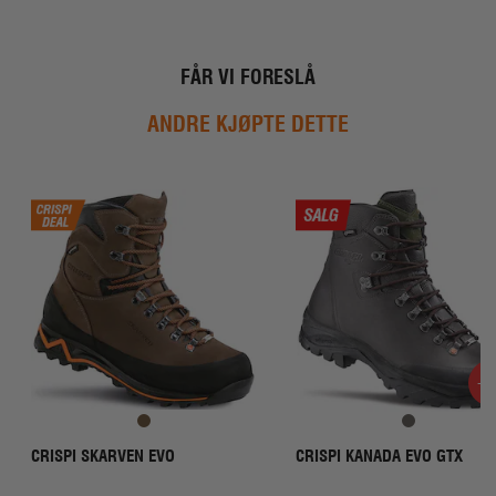
k
v
r
5
s
m
t
u
:
l
FÅR VI FORESLÅ
i
g
ANDRE KJØPTE DETTE
e
-2
CRISPI SKARVEN EVO
CRISPI KANADA EVO GTX