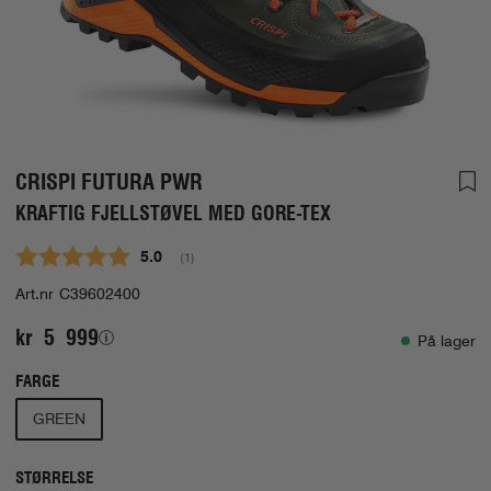
CRISPI FUTURA PWR
KRAFTIG FJELLSTØVEL MED GORE-TEX
Gjennomsnittskarakter:
5.0
(
stemmer:
1
)
Art.nr
C39602400
kr 5 999
På lager
FARGE
GREEN
STØRRELSE