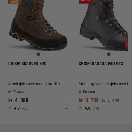
-2
CRISPI SKARVEN EVO
CRISPI KANADA EVO GTX
Stabil fjellstøvel med Gore-Tex
Stabil og vanntett fjellstøvel i l
På lager
På lager
kr 4 399
kr 3 759
kr 4 699
Karakter:
av 5 mulige
Karakter:
av 5 mulige
4.7
(68)
4.9
(18)