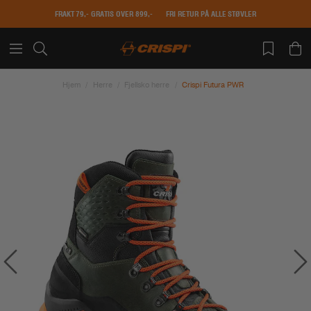
FRAKT 79,- GRATIS OVER 899,-
FRI RETUR PÅ ALLE STØVLER
Hjem
Herre
Fjellsko herre
Crispi Futura PWR