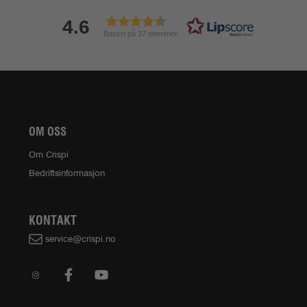
4.6
Basert på 37 stemmer
OM OSS
Om Crispi
Bedriftsinformasjon
KONTAKT
service@crispi.no