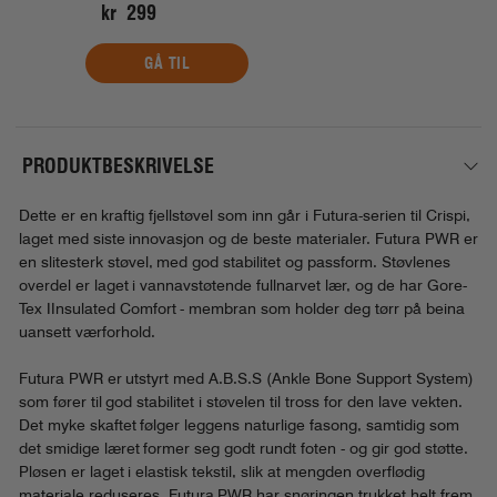
kr 299
GÅ TIL
PRODUKTBESKRIVELSE
Dette er en kraftig fjellstøvel som inn går i Futura-serien til Crispi,
laget med siste innovasjon og de beste materialer. Futura PWR er
en slitesterk støvel, med god stabilitet og passform. Støvlenes
overdel er laget i vannavstøtende fullnarvet lær, og de har Gore-
Tex IInsulated Comfort - membran som holder deg tørr på beina
uansett værforhold.
Futura PWR er utstyrt med A.B.S.S (Ankle Bone Support System)
som fører til god stabilitet i støvelen til tross for den lave vekten.
Det myke skaftet følger leggens naturlige fasong, samtidig som
det smidige læret former seg godt rundt foten - og gir god støtte.
Pløsen er laget i elastisk tekstil, slik at mengden overflødig
materiale reduseres. Futura PWR har snøringen trukket helt frem.