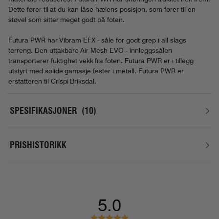
Dette fører til at du kan låse hælens posisjon, som fører til en
støvel som sitter meget godt på foten.
Futura PWR har Vibram EFX - såle for godt grep i all slags
terreng. Den uttakbare Air Mesh EVO - innleggssålen
transporterer fuktighet vekk fra foten. Futura PWR er i tillegg
utstyrt med solide gamasje fester i metall. Futura PWR er
erstatteren til Crispi Briksdal.
SPESIFIKASJONER
10
PRISHISTORIKK
5.0
K