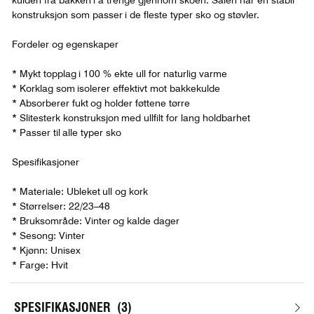
kulden fra bakken i å trenge gjennom skoen. Sålen har en stabil
konstruksjon som passer i de fleste typer sko og støvler.
Fordeler og egenskaper
* Mykt topplag i 100 % ekte ull for naturlig varme
* Korklag som isolerer effektivt mot bakkekulde
* Absorberer fukt og holder føttene tørre
* Slitesterk konstruksjon med ullfilt for lang holdbarhet
* Passer til alle typer sko
Spesifikasjoner
* Materiale: Ubleket ull og kork
* Størrelser: 22/23–48
* Bruksområde: Vinter og kalde dager
* Sesong: Vinter
* Kjønn: Unisex
* Farge: Hvit
SPESIFIKASJONER
3