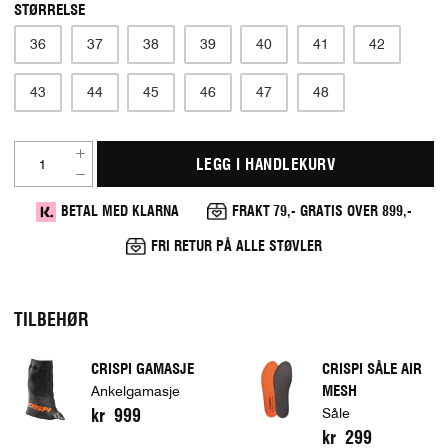
STØRRELSE
36
37
38
39
40
41
42
43
44
45
46
47
48
LEGG I HANDLEKURV
BETAL MED KLARNA
FRAKT 79,- GRATIS OVER 899,-
FRI RETUR PÅ ALLE STØVLER
TILBEHØR
CRISPI GAMASJE
CRISPI SÅLE AIR
MESH
Ankelgamasje
kr 999
Såle
kr 299