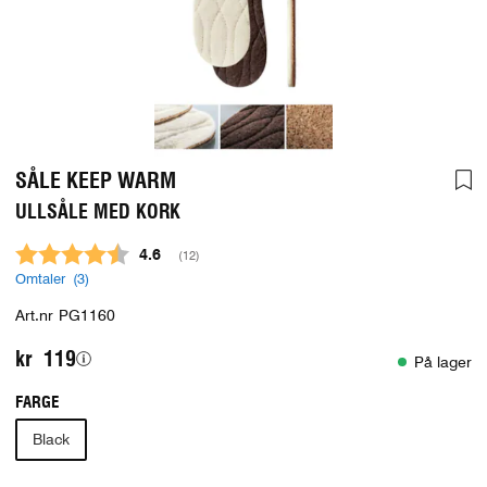
SÅLE KEEP WARM
ULLSÅLE MED KORK
Gjennomsnittskarakter:
4.6
(
stemmer:
12
)
Omtaler (
3
)
Art.nr
PG1160
kr 119
På lager
FARGE
Black