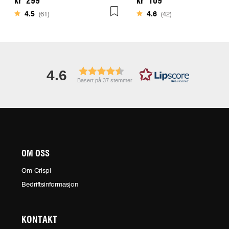
kr 299
kr 109
Karakter:
av 5 mulige
Karakter:
av 5 mulige
4.5
(61)
4.6
(42)
4.6
Basert på 37 stemmer
OM OSS
Om Crispi
Bedriftsinformasjon
KONTAKT