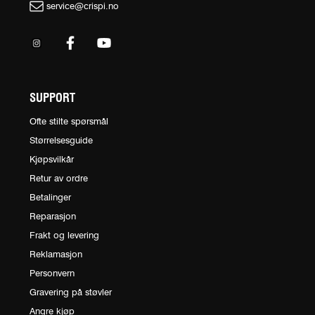
service@crispi.no
SUPPORT
Ofte stilte spørsmål
Størrelsesguide
Kjøpsvilkår
Retur av ordre
Betalinger
Reparasjon
Frakt og levering
Reklamasjon
Personvern
Gravering på støvler
Angre kjøp