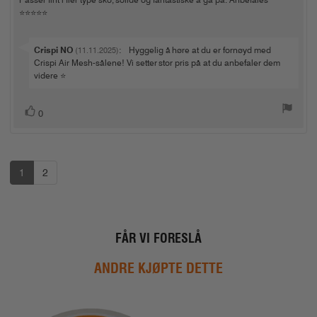
O
t
e
a
g
f
t
d
⭐️⭐️⭐️⭐️⭐️
m
k
e
o
e
a
t
t
r
r
t
k
e
:
o
a
S
Crispi NO
:
Hyggelig å høre at du er fornøyd med
j
(11.11.2025)
:
r
l
ø
v
Crispi Air Mesh-sålene! Vi setter stor pris på at du anbefaler dem
:
p
e
5
a
videre ⭐️
:
.
r
t
0
f
e
a
s
L
0
r
k
v
t
a
i
5
s
e
:
k
m
t
m
u
e
:
m
l
r
1
2
i
e
g
r
e
FÅR VI FORESLÅ
ANDRE KJØPTE DETTE