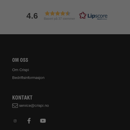
4.6
Basert på 37 stemmer
OM OSS
Om Crispi
Bedriftsinformasjon
KONTAKT
service@crispi.no