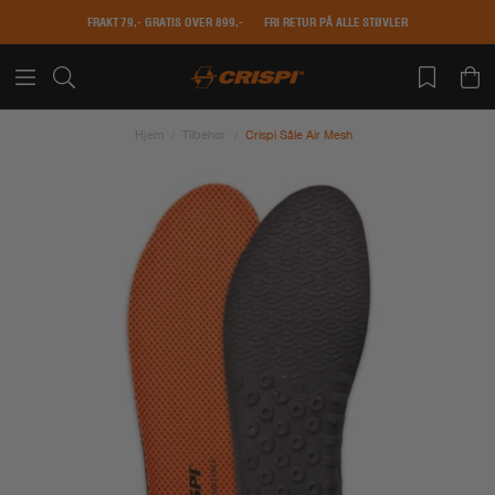
FRAKT 79,- GRATIS OVER 899,-
FRI RETUR PÅ ALLE STØVLER
Hjem
Tilbehør
Crispi Såle Air Mesh