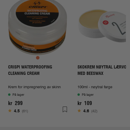
CRISPI WATERPROOFING
SKOKREM NØYTRAL LÆRVOK
CLEANING CREAM
MED BEESWAX
Krem for impregnering av skinn
100ml - nøytral farge
På lager
På lager
kr 299
kr 109
Karakter:
av 5 mulige
Karakter:
av 5 mulige
4.5
(61)
4.6
(42)