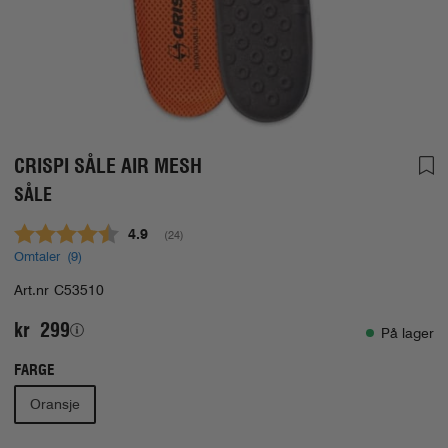
CRISPI SÅLE AIR MESH
SÅLE
Gjennomsnittskarakter:
4.9
(
stemmer:
24
)
Omtaler (
9
)
Art.nr
C53510
kr 299
På lager
FARGE
Oransje