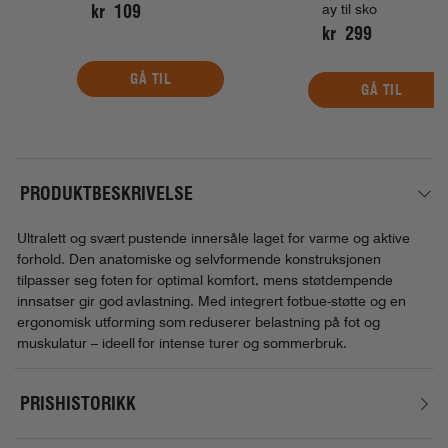
kr 109
ay til sko
kr 299
GÅ TIL
GÅ TIL
PRODUKTBESKRIVELSE
Ultralett og svært pustende innersåle laget for varme og aktive
forhold. Den anatomiske og selvformende konstruksjonen
tilpasser seg foten for optimal komfort, mens støtdempende
innsatser gir god avlastning. Med integrert fotbue-støtte og en
ergonomisk utforming som reduserer belastning på fot og
muskulatur – ideell for intense turer og sommerbruk.
PRISHISTORIKK