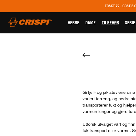
FRAKT 79,- GRATIS 
HERRE
DAME
TILBEHØR
SERIE
Gi fjell- og jaktstøvlene di
variert terreng, og bedre st
transporterer fukt og hjelpe
varmen lenger og gjøre tur
Utforsk utvalget vårt og fin
fukttransport eller varme. S