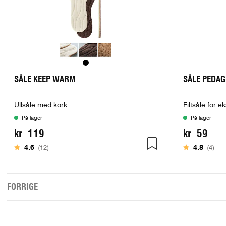
SÅLE KEEP WARM
SÅLE PEDAG
Ullsåle med kork
Filtsåle for e
På lager
På lager
kr 119
kr 59
Karakter:
av 5 mulige
Karakter:
av 
4.6
(12)
4.8
(4)
FORRIGE