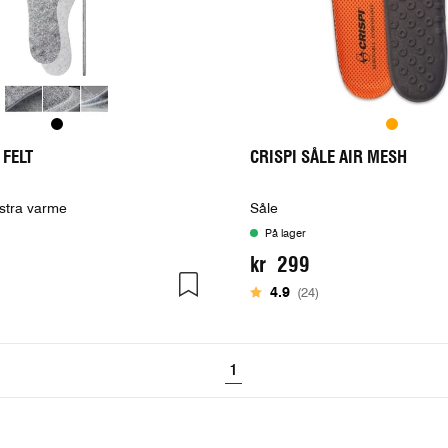
 FELT
CRISPI SÅLE AIR MESH
kstra varme
Såle
På lager
kr 299
5 mulige
Karakter:
av 5 mulige
4.9
(24)
1