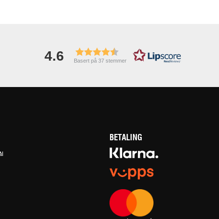
4.6
Basert på 37 stemmer
BETALING
ål