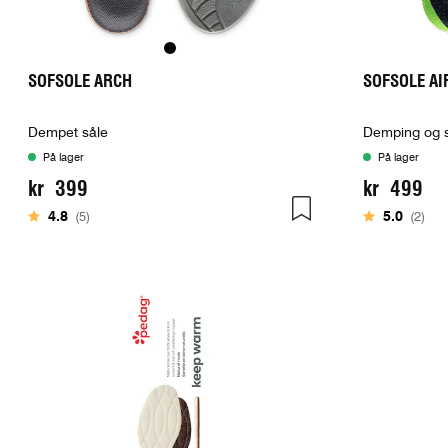
SOFSOLE ARCH
SOFSOLE AI
Dempet såle
Demping og st
På lager
På lager
kr 399
kr 499
Karakter:
av 5 mulige
Karakter:
av 
4.8
(5)
5.0
(2)