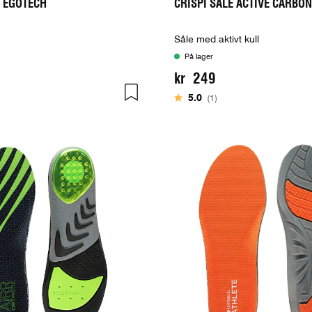
E EGOTECH
CRISPI SÅLE ACTIVE CARBON
Såle med aktivt kull
På lager
kr 249
Karakter:
av 5 mulige
5.0
(1)