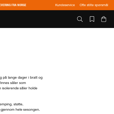
EVERING FRA NORGE
Kundeservice
Ofte stilte spørsmål
ng på lange dager i bratt og
 finnes såler som
n isolerende såler holde
emping, støtte,
het gjennom hele sesongen.