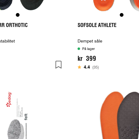
RR ORTHOTIC
SOFSOLE ATHLETE
abilitet
Dempet såle
På lager
kr 399
5 mulige
Karakter:
av 5 mulige
4.4
(35)