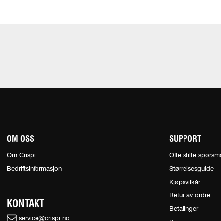
OM OSS
SUPPORT
Om Crispi
Ofte stilte spørsm
Bedriftsinformasjon
Størrelsesguide
Kjøpsvilkår
Retur av ordre
KONTAKT
Betalinger
service@crispi.no