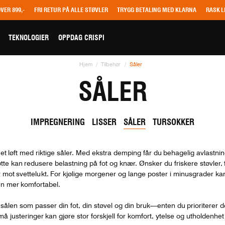
OVER 899,-
FRI RETUR PÅ ALLE STØVLER
TRYGG BETALING MED KLARNA
RASK L
TEKNOLOGIER
OPPDAG CRISPI
Hjem
Tilbehør
Såler
SÅLER
IMPREGNERING
LISSER
SÅLER
TURSOKKER
ne et løft med riktige såler. Med ekstra demping får du behagelig avlastni
øtte kan redusere belastning på fot og knær. Ønsker du friskere støvler,
r mot svettelukt. For kjølige morgener og lange poster i minusgrader ka
en mer komfortabel.
n sålen som passer din fot, din støvel og din bruk—enten du prioriterer d
må justeringer kan gjøre stor forskjell for komfort, ytelse og utholden