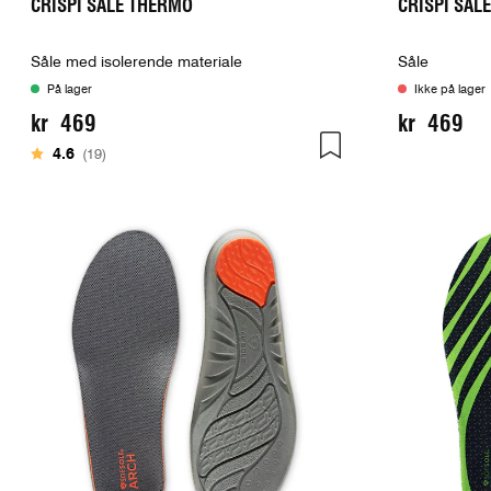
CRISPI SÅLE THERMO
CRISPI SÅL
Såle med isolerende materiale
Såle
På lager
Ikke på lager
kr 469
kr 469
Karakter:
av 5 mulige
4.6
(19)