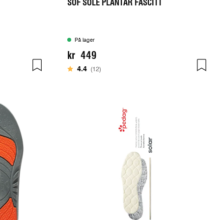
SOF SOLE PLANTAR FASCITT​
På lager
kr 449
Karakter:
av 5 mulige
4.4
(12)