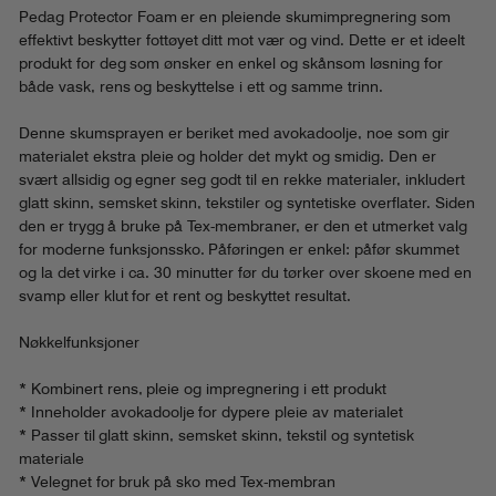
Pedag Protector Foam er en pleiende skumimpregnering som
effektivt beskytter fottøyet ditt mot vær og vind. Dette er et ideelt
produkt for deg som ønsker en enkel og skånsom løsning for
både vask, rens og beskyttelse i ett og samme trinn.
Denne skumsprayen er beriket med avokadoolje, noe som gir
materialet ekstra pleie og holder det mykt og smidig. Den er
svært allsidig og egner seg godt til en rekke materialer, inkludert
glatt skinn, semsket skinn, tekstiler og syntetiske overflater. Siden
den er trygg å bruke på Tex-membraner, er den et utmerket valg
for moderne funksjonssko. Påføringen er enkel: påfør skummet
og la det virke i ca. 30 minutter før du tørker over skoene med en
svamp eller klut for et rent og beskyttet resultat.
Nøkkelfunksjoner
* Kombinert rens, pleie og impregnering i ett produkt
* Inneholder avokadoolje for dypere pleie av materialet
* Passer til glatt skinn, semsket skinn, tekstil og syntetisk
materiale
* Velegnet for bruk på sko med Tex-membran