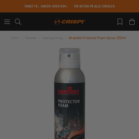
FRAKT 79,- GRATIS OVER 899,-
FRI RETUR PÅ ALLE STØVLER
Hjem
Tilbehør
Impregnering
Skopleie Protector Foam Spray 250ml