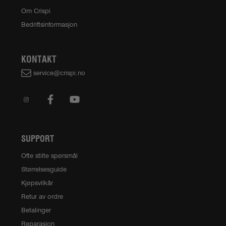
Om Crispi
Bedriftsinformasjon
KONTAKT
service@crispi.no
SUPPORT
Ofte stilte spørsmål
Størrelsesguide
Kjøpsvilkår
Retur av ordre
Betalinger
Reparasjon