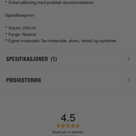
* Enkel påføring med praktisk skumkonsistens
Spesifikasjoner
* Volum: 250 ml
* Farge: Nøytral
* Egnet materiale: Tex-materiale, skinn, tekstil og syntetisk
SPESIFIKASJONER
1
PRISHISTORIKK
4.5
K
a
Basert på 10 stemmer