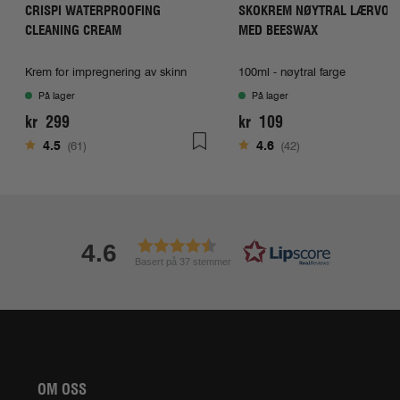
CRISPI WATERPROOFING
SKOKREM NØYTRAL LÆRVOK
CLEANING CREAM
MED BEESWAX
Krem for impregnering av skinn
100ml - nøytral farge
På lager
På lager
kr 299
kr 109
Karakter:
av 5 mulige
Karakter:
av 5 mulige
4.5
(61)
4.6
(42)
4.6
Basert på 37 stemmer
OM OSS