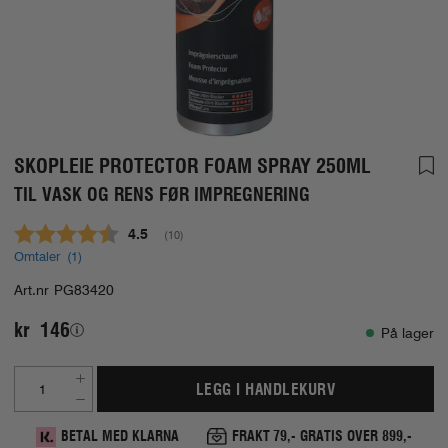
SKOPLEIE PROTECTOR FOAM SPRAY 250ML
TIL VASK OG RENS FØR IMPREGNERING
Gjennomsnittskarakter:
4.5
(
stemmer:
10
)
Omtaler (
1
)
Art.nr
PG83420
kr 146
På lager
LEGG I HANDLEKURV
BETAL MED KLARNA
FRAKT 79,- GRATIS OVER 899,-