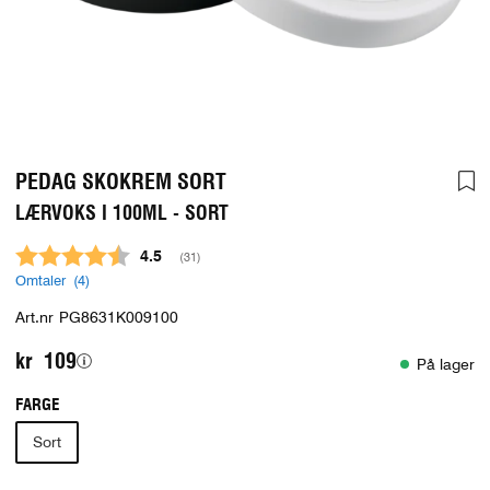
PEDAG SKOKREM SORT
LÆRVOKS I 100ML - SORT
Gjennomsnittskarakter:
4.5
(
stemmer:
31
)
Omtaler (
4
)
Art.nr
PG8631K009100
kr 109
På lager
FARGE
Sort