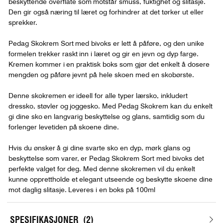
beskyttende overflate som motstår smuss, fuktighet og slitasje.
Den gir også næring til læret og forhindrer at det tørker ut eller
sprekker.
Pedag Skokrem Sort med bivoks er lett å påføre, og den unike
formelen trekker raskt inn i læret og gir en jevn og dyp farge.
Kremen kommer i en praktisk boks som gjør det enkelt å dosere
mengden og påføre jevnt på hele skoen med en skobørste.
Denne skokremen er ideell for alle typer lærsko, inkludert
dressko, støvler og joggesko. Med Pedag Skokrem kan du enkelt
gi dine sko en langvarig beskyttelse og glans, samtidig som du
forlenger levetiden på skoene dine.
Hvis du ønsker å gi dine svarte sko en dyp, mørk glans og
beskyttelse som varer, er Pedag Skokrem Sort med bivoks det
perfekte valget for deg. Med denne skokremen vil du enkelt
kunne opprettholde et elegant utseende og beskytte skoene dine
mot daglig slitasje. Leveres i en boks på 100ml
SPESIFIKASJONER
2