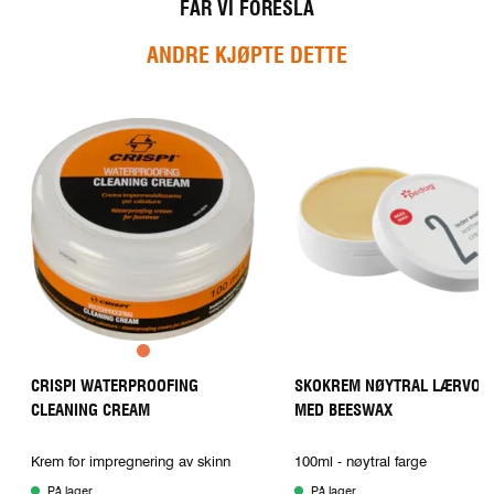
:
l
FÅR VI FORESLÅ
i
g
ANDRE KJØPTE DETTE
e
CRISPI WATERPROOFING
SKOKREM NØYTRAL LÆRVOK
CLEANING CREAM
MED BEESWAX
Krem for impregnering av skinn
100ml - nøytral farge
På lager
På lager