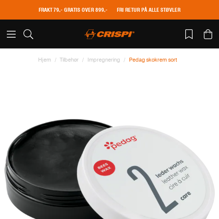
FRAKT 79,- GRATIS OVER 899,-
FRI RETUR PÅ ALLE STØVLER
Hjem
Tilbehør
Impregnering
Pedag skokrem sort