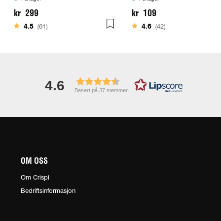
kr 299
kr 109
Karakter:
av 5 mulige
Karakter:
av 5 mulige
4.5
(61)
4.6
(42)
4.6
Basert på 37 stemmer
OM OSS
Om Crispi
Bedriftsinformasjon