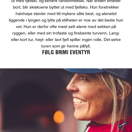
ut med fjellski, og senere randonnéeski. Når snøen smelter
bort, blir skiskoene byttet ut med fjellsko. Hun foretrekker
halvhøye støvler med litt mykere såle best, og alenetid
liggende i lyngen og lytte på stilheten er noe av det beste hun
vet. Hun er derfor ofte mest sett alene med sekken på
ryggen, eller med sin trofaste og firebeinte turvenn. Lang-
eller kort tur, høyt- eller lavt fjell spiller ingen rolle. Det selve
turen som gir henne påfyll.
FØLG BRIMI EVENTYR