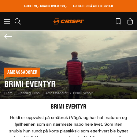
FRAKT 79,- GRATIS OVER 899,-
FRI RETUR PÅ ALLE STØVLER
AMBASSADØRER
BRIMI EVENTYR
Hjem
Oppdag Crispi
Ambassadører
Brimi Eventyr
BRIMI EVENTYR
Heidi er oppvokst på småbruk i Vågå, og har hatt naturen og
fjellheimen som sin nærmeste nabo hele livet. Som liten
snubla hun rundt på korte plastikkski som etterhvert ble byttet