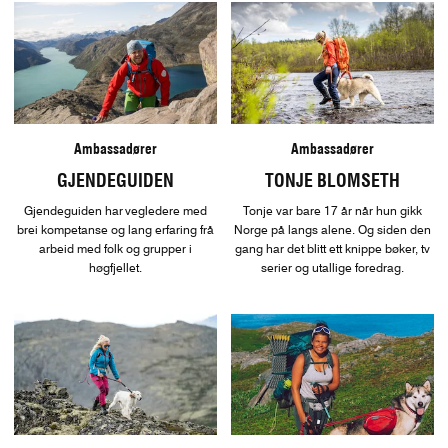
Ambassadører
Ambassadører
GJENDEGUIDEN
TONJE BLOMSETH
Gjendeguiden har vegledere med
Tonje var bare 17 år når hun gikk
brei kompetanse og lang erfaring frå
Norge på langs alene. Og siden den
arbeid med folk og grupper i
gang har det blitt ett knippe bøker, tv
høgfjellet.
serier og utallige foredrag.