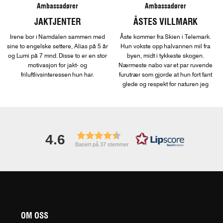
Ambassadører
Ambassadører
JAKTJENTER
ÅSTES VILLMARK
Irene bor i Namdalen sammen med
Åste kommer fra Skien i Telemark.
sine to engelske settere, Alias på 5 år
Hun vokste opp halvannen mil fra
og Lumi på 7 mnd. Disse to er en stor
byen, midt i tykkeste skogen.
motivasjon for jakt- og
Nærmeste nabo var et par ruvende
friluftlivsinteressen hun har.
furutrær som gjorde at hun fort fant
glede og respekt for naturen jeg
hadde like utenfor stuedøren.
4.6
Basert på 37 stemmer
OM OSS