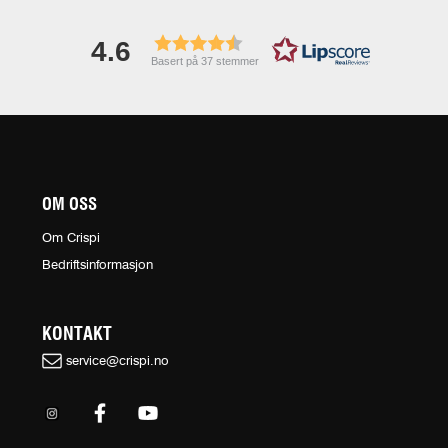
4.6
Basert på 37 stemmer
OM OSS
Om Crispi
Bedriftsinformasjon
KONTAKT
service@crispi.no