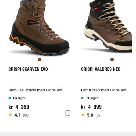
CRISPI SKARVEN EVO
CRISPI VALDRES NEO
Stabil fjellstøvel med Gore-Tex
Lett tursko med Gore-Tex
På lager
På lager
kr 4 399
kr 4 999
Karakter:
av 5 mulige
Karakter:
av 5 mulige
4.7
(68)
5.0
(3)