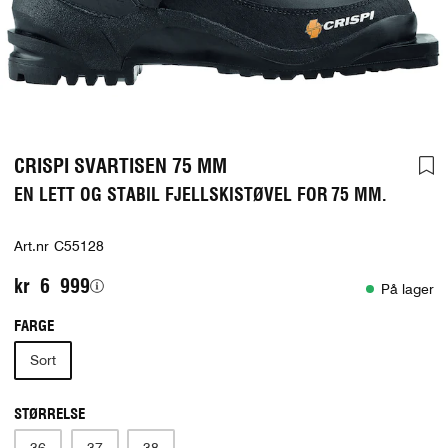
CRISPI SVARTISEN 75 MM
EN LETT OG STABIL FJELLSKISTØVEL FOR 75 MM.
Art.nr
C55128
kr 6 999
På lager
FARGE
Sort
STØRRELSE
36
37
38