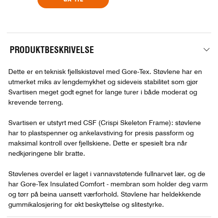
PRODUKTBESKRIVELSE
Dette er en teknisk fjellskistøvel med Gore-Tex. Støvlene har en
utmerket miks av lengdemykhet og sideveis stabilitet som gjør
Svartisen meget godt egnet for lange turer i både moderat og
krevende terreng.
Svartisen er utstyrt med CSF (Crispi Skeleton Frame): støvlene
har to plastspenner og ankelavstiving for presis passform og
maksimal kontroll over fjellskiene. Dette er spesielt bra når
nedkjøringene blir bratte.
Støvlenes overdel er laget i vannavstøtende fullnarvet lær, og de
har Gore-Tex Insulated Comfort - membran som holder deg varm
og tørr på beina uansett værforhold. Støvlene har heldekkende
gummikalosjering for økt beskyttelse og slitestyrke.