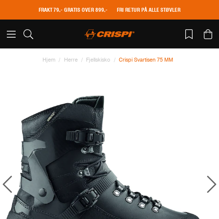
FRAKT 79,- GRATIS OVER 899,-
FRI RETUR PÅ ALLE STØVLER
Hjem
Herre
Fjellskisko
Crispi Svartisen 75 MM