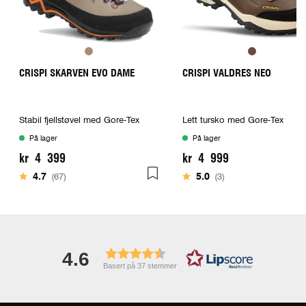
CRISPI SKARVEN EVO DAME
CRISPI VALDRES NEO
Stabil fjellstøvel med Gore-Tex
Lett tursko med Gore-Tex
På lager
På lager
kr 4 399
kr 4 999
Karakter:
av 5 mulige
Karakter:
av 5 mulige
4.7
(67)
5.0
(3)
4.6
Basert på 37 stemmer