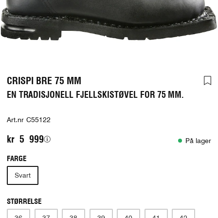
CRISPI BRE 75 MM
EN TRADISJONELL FJELLSKISTØVEL FOR 75 MM.
Art.nr
C55122
kr 5 999
På lager
FARGE
Svart
STØRRELSE
36
37
38
39
40
41
42