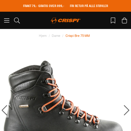
FRAKT 79,- GRATIS OVER 899,-
FRI RETUR PÅ ALLE STØVLER
Hjem
Dame
Crispi Bre 75 MM