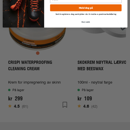
Meld deg på
Ved å registrere deg, samtykker du i å motta e-postmarkedsføring
Nei, takk
CRISPI WATERPROOFING
SKOKREM NØYTRAL LÆRVOK
CLEANING CREAM
MED BEESWAX
Krem for impregnering av skinn
100ml - nøytral farge
På lager
På lager
kr 299
kr 109
Karakter:
av 5 mulige
Karakter:
av 5 mulige
4.5
(61)
4.6
(42)