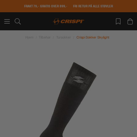
FRAKT 79,- GRATIS OVER 899,-
FRI RETUR PÅ ALLE STØVLER
Hjem
Tilbehør
Tursokker
Crispi Sokker Skylight