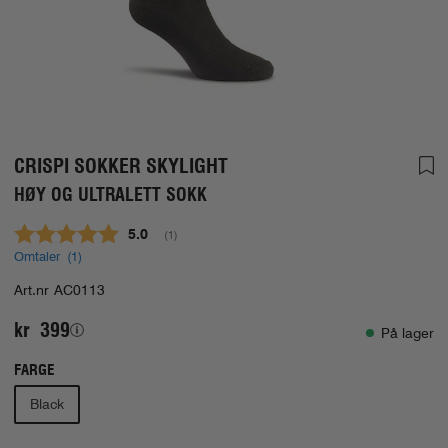
CRISPI SOKKER SKYLIGHT
HØY OG ULTRALETT SOKK
Gjennomsnittskarakter:
5.0
(
stemmer:
1
)
Omtaler (
1
)
Art.nr
AC0113
kr 399
På lager
FARGE
Black