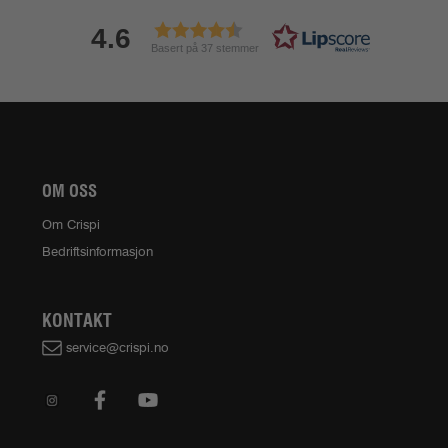
4.6
Basert på 37 stemmer
OM OSS
Om Crispi
Bedriftsinformasjon
KONTAKT
service@crispi.no