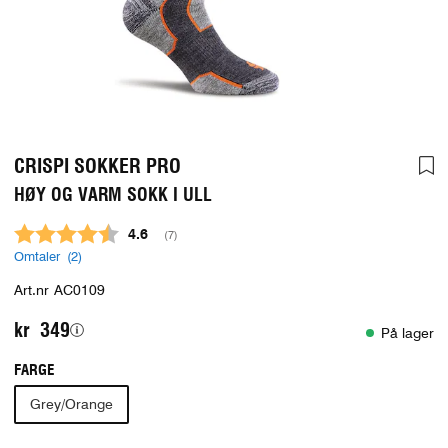
CRISPI SOKKER PRO
HØY OG VARM SOKK I ULL
Gjennomsnittskarakter:
4.6
(
stemmer:
7
)
Omtaler (
2
)
Art.nr
AC0109
kr 349
På lager
FARGE
Grey/Orange