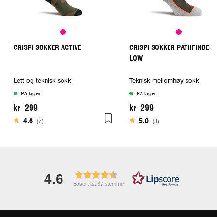
CRISPI SOKKER ACTIVE
CRISPI SOKKER PATHFINDER
LOW
Lett og teknisk sokk
Teknisk mellomhøy sokk
På lager
På lager
kr 299
kr 299
Karakter:
av 5 mulige
Karakter:
av 5 mulige
4.6
(7)
5.0
(3)
4.6
Basert på 37 stemmer