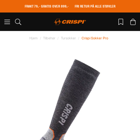
FRAKT 79,- GRATIS OVER 899,-
FRI RETUR PÅ ALLE STØVLER
Hjem
Tilbehør
Tursokker
Crispi Sokker Pro