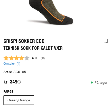
CRISPI SOKKER EGO
TEKNISK SOKK FOR KALDT VÆR
Gjennomsnittskarakter:
4.0
(
stemmer:
10
)
Omtaler (
4
)
Art.nr
AC0105
kr 349
På lager
FARGE
Green/Orange