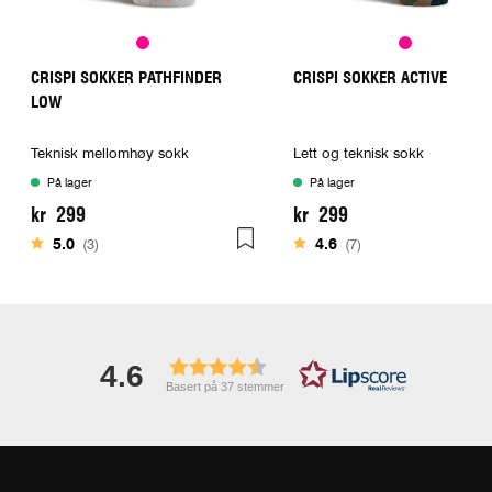
CRISPI SOKKER PATHFINDER
CRISPI SOKKER ACTIVE
LOW
Teknisk mellomhøy sokk
Lett og teknisk sokk
På lager
På lager
kr 299
kr 299
Karakter:
av 5 mulige
Karakter:
av 5 mulige
5.0
(3)
4.6
(7)
4.6
Basert på 37 stemmer