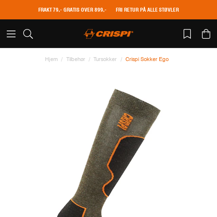
FRAKT 79,- GRATIS OVER 899,-
FRI RETUR PÅ ALLE STØVLER
Hjem
Tilbehør
Tursokker
Crispi Sokker Ego