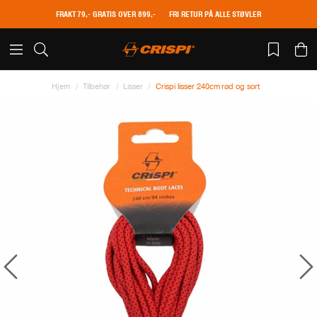
FRAKT 79,- GRATIS OVER 899,-
FRI RETUR PÅ ALLE STØVLER
Hjem
Tilbehør
Lisser
Crispi lisser 240cm rød og sort