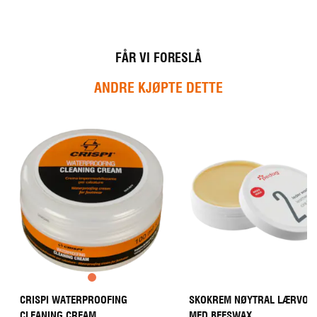
:
l
r
i
g
e
FÅR VI FORESLÅ
ANDRE KJØPTE DETTE
CRISPI WATERPROOFING
SKOKREM NØYTRAL LÆRVOK
CLEANING CREAM
MED BEESWAX