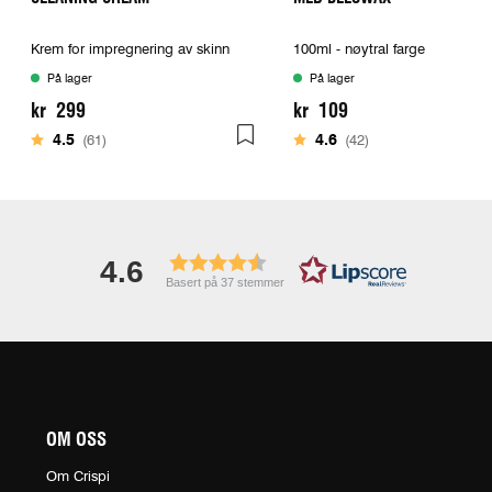
Krem for impregnering av skinn
100ml - nøytral farge
På lager
På lager
kr 299
kr 109
Karakter:
av 5 mulige
Karakter:
av 5 mulige
4.5
(61)
4.6
(42)
4.6
Basert på 37 stemmer
OM OSS
Om Crispi