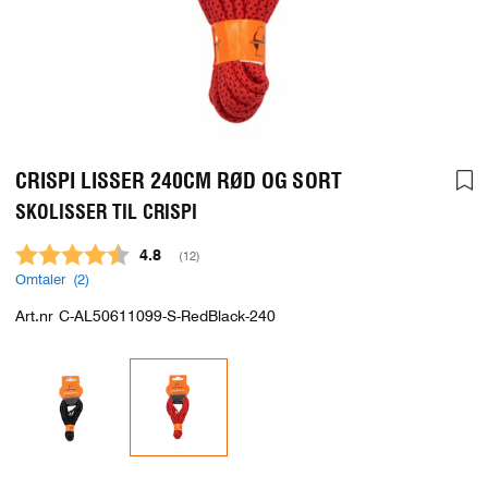
CRISPI LISSER 240CM RØD OG SORT
SKOLISSER TIL CRISPI
Gjennomsnittskarakter:
4.8
(
stemmer:
12
)
Omtaler (
2
)
Art.nr
C-AL50611099-S-RedBlack-240