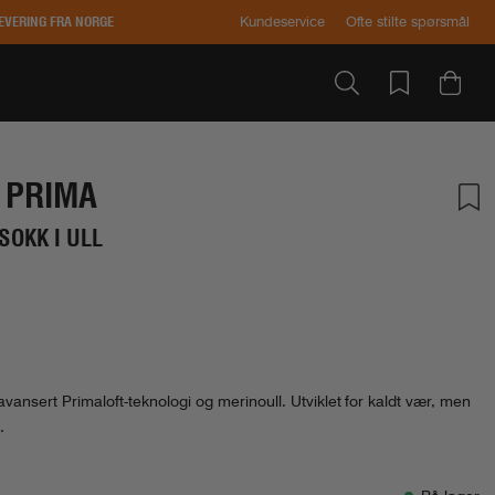
EVERING FRA NORGE
Kundeservice
Ofte stilte spørsmål
 PRIMA
SOKK I ULL
tskarakter:
r:
ansert Primaloft-teknologi og merinoull. Utviklet for kaldt vær, men
.