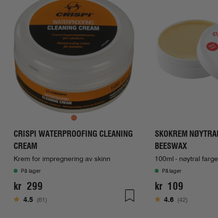
CRISPI WATERPROOFING CLEANING
SKOKREM NØYTRA
CREAM
BEESWAX
Krem for impregnering av skinn
100ml - nøytral farg
På lager
På lager
kr 299
kr 109
Karakter:
av 5 mulige
Karakter:
av 5 muli
4.5
(61)
4.6
(42)