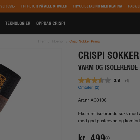
OVER 899,-
FRI RETUR PÅ ALLE STØVLER
TRYGG BETALING MED KLARNA
RASK L
TEKNOLOGIER
OPPDAG CRISPI
Hjem
Tilbehør
Crispi Sokker Prima
CRISPI SOKKER
VARM OG ISOLERENDE 
Gjennomsnit
3.8
(
stemme
4
)
Omtaler (
2
)
Art.nr
AC0108
Ekstremt isolerende sokk med av
med god pusteevne og komfort
kr 499