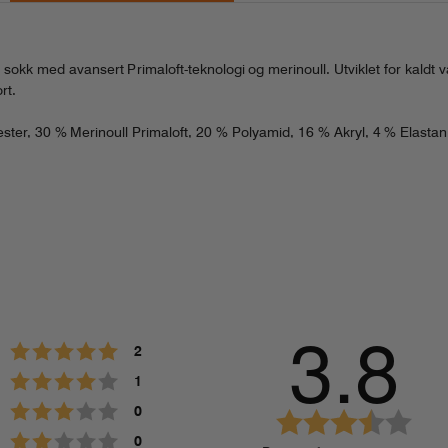
 sokk med avansert Primaloft-teknologi og merinoull. Utviklet for kald
rt.
ester, 30 % Merinoull Primaloft, 20 % Polyamid, 16 % Akryl, 4 % Elastan
3.8
Karakter: 5 av 5 mulige
stemmer
2
Karakter: 4 av 5 mulige
stemmer
1
Karakter: 3 av 5 mulige
stemmer
0
K
Karakter: 2 av 5 mulige
stemmer
a
0