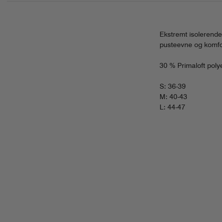
Ekstremt isolerende
pusteevne og komfo
30 % Primaloft poly
S: 36-39
M: 40-43
L: 44-47