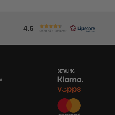
4.6
Basert på 37 stemmer
BETALING
ål