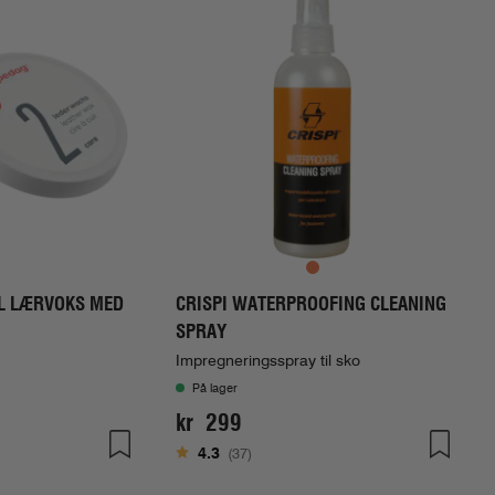
L LÆRVOKS MED
CRISPI WATERPROOFING CLEANING
SPRAY
e
Impregneringsspray til sko
På lager
kr 299
ge
Karakter:
av 5 mulige
4.3
(37)