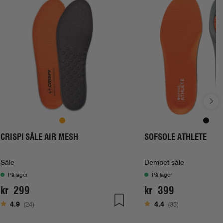
CRISPI SÅLE AIR MESH
SOFSOLE ATHLETE
Såle
Dempet såle
På lager
På lager
kr 299
kr 399
Karakter:
av 5 mulige
Karakter:
av 5 mulige
4.9
(24)
4.4
(35)