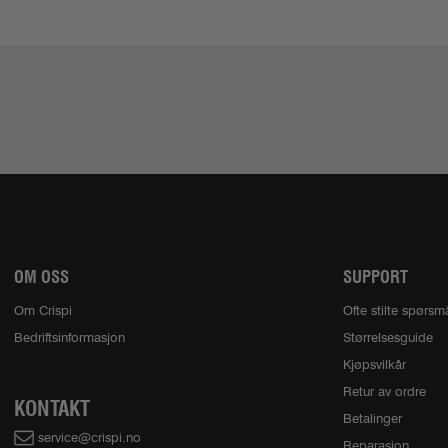
OM OSS
SUPPORT
Om Crispi
Ofte stilte spørsm
Bedriftsinformasjon
Størrelsesguide
Kjøpsvilkår
Retur av ordre
KONTAKT
Betalinger
service@crispi.no
Reparasjon