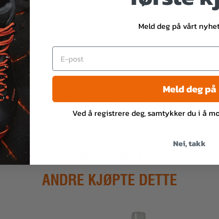
Meld deg på vårt nyhet
:
Takk 😀👍
025)
Meld deg på
en rating uten å skrive en review, og at antallet ratings derfor vil være forskjellig fra antall
Ved å registrere deg, samtykker du i å m
Nei, takk
FÅR VI FORESLÅ
ANDRE KJØPTE DETTE