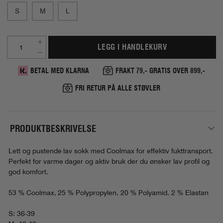
S
M
L
LEGG I HANDLEKURV
BETAL MED KLARNA
FRAKT 79,- GRATIS OVER 899,-
FRI RETUR PÅ ALLE STØVLER
PRODUKTBESKRIVELSE
Lett og pustende lav sokk med Coolmax for effektiv fukttransport.
Perfekt for varme dager og aktiv bruk der du ønsker lav profil og
god komfort.
53 % Coolmax, 25 % Polypropylen, 20 % Polyamid, 2 % Elastan
S: 36-39