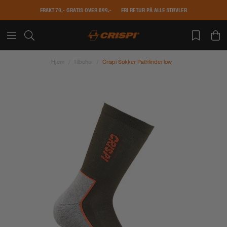
FRAKT 79,- GRATIS OVER 899,-
FRI RETUR PÅ ALLE STØVLER
Hjem
Tilbehør
Crispi Sokker Pathfinder low