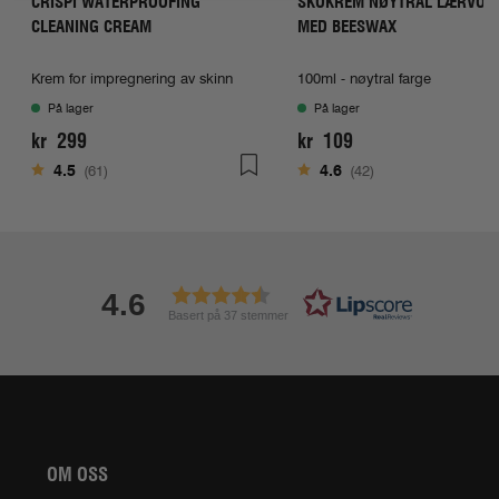
CRISPI WATERPROOFING
SKOKREM NØYTRAL LÆRVOK
CLEANING CREAM
MED BEESWAX
Krem for impregnering av skinn
100ml - nøytral farge
På lager
På lager
kr 299
kr 109
Karakter:
av 5 mulige
Karakter:
av 5 mulige
4.5
(61)
4.6
(42)
4.6
Basert på 37 stemmer
OM OSS