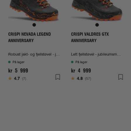
CRISPI NEVADA LEGEND
CRISPI VALDRES GTX
ANNIVERSARY
ANNIVERSARY
Robust jakt- og fjellstøvel - jubileumsmodell!
Lett fjellstøvel - jubileumsmodell!
På lager
På lager
kr 5 999
kr 4 999
Karakter:
av 5 mulige
Karakter:
av 5 mulige
4.7
(7)
4.8
(57)