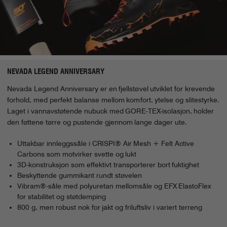
NEVADA LEGEND ANNIVERSARY
Nevada Legend Anniversary er en fjellstøvel utviklet for krevende
forhold, med perfekt balanse mellom komfort, ytelse og slitestyrke.
Laget i vannavstøtende nubuck med GORE-TEX-isolasjon, holder
den føttene tørre og pustende gjennom lange dager ute.
Uttakbar innleggssåle i CRISPI® Air Mesh + Felt Active
Carbons som motvirker svette og lukt
3D-konstruksjon som effektivt transporterer bort fuktighet
Beskyttende gummikant rundt støvelen
Vibram®-såle med polyuretan mellomsåle og EFX ElastoFlex
for stabilitet og støtdemping
800 g, men robust nok for jakt og friluftsliv i variert terreng