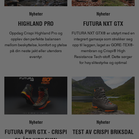
Nyheter
Nyheter
HIGHLAND PRO
FUTURA NXT GTX
Oppdag Crispi Highland Pro og
FUTURA NXT GTX® er utstyrt med en
opplev den perfekte balansen
integrert gamasje som strekker seg
mellom beskyttelse, komfort og ytelse
opp til leggen, laget av GORE-TEX®-
på din neste jakt eller utendørs
membran og Crispi® High
eventyr.
Resistance Tech-stoff. Dette sørger
for høy slitestyrke og optimal
beskyttelse mot vær og slitasje,
samtidig som støvelen forblir lett og
komfortabel å bruke.
Nyheter
Nyheter
FUTURA PWR GTX - CRISPI
TEST AV CRISPI BRIKSDAL