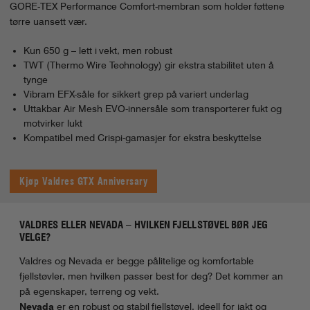
GORE-TEX Performance Comfort-membran som holder føttene
tørre uansett vær.
Kun 650 g – lett i vekt, men robust
TWT (Thermo Wire Technology) gir ekstra stabilitet uten å
tynge
Vibram EFX-såle for sikkert grep på variert underlag
Uttakbar Air Mesh EVO-innersåle som transporterer fukt og
motvirker lukt
Kompatibel med Crispi-gamasjer for ekstra beskyttelse
Kjøp Valdres GTX Anniversary
VALDRES ELLER NEVADA – HVILKEN FJELLSTØVEL BØR JEG
VELGE?
Valdres og Nevada er begge pålitelige og komfortable
fjellstøvler, men hvilken passer best for deg? Det kommer an
på egenskaper, terreng og vekt.
Nevada
er en robust og stabil fjellstøvel, ideell for jakt og