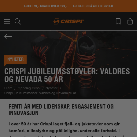
FRAKT 79,- GRATIS OVER 899,-
FRI RETUR PÅ ALLE STØVLER
NYHETER
CRISPI JUBILEUMSSTØVLER: VALDRES
OG NEVADA 50 ÅR
Hjem
Oppdag Crispi
Nyheter
Crispi jubileumsstøvler: Valdres og Nevada 50 år
FEMTI ÅR MED LIDENSKAP, ENGASJEMENT OG
INNOVASJON
I over 50 år har Crispi laget fjell- og jaktstøvler som gir
komfort, slitestyrke og pålitelighet under alle forhold. I