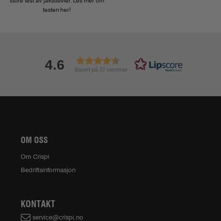
store test av jaktstøvler. Les mer om
testen her!
4.6
Basert på 37 stemmer
OM OSS
Om Crispi
Bedriftsinformasjon
KONTAKT
service@crispi.no