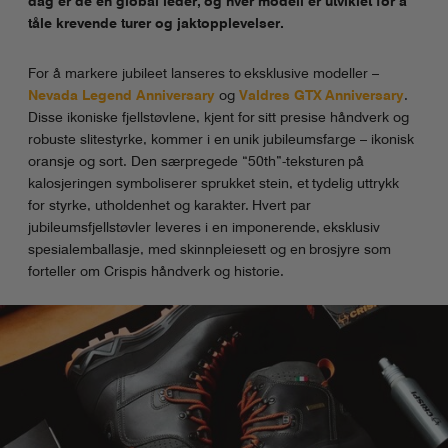
dag er de en global leder, og hver modell er utviklet for å
tåle krevende turer og jaktopplevelser.
For å markere jubileet lanseres to eksklusive modeller –
Nevada Legend Anniversary
og
Valdres GTX Anniversary
.
Disse ikoniske fjellstøvlene, kjent for sitt presise håndverk og
robuste slitestyrke, kommer i en unik jubileumsfarge – ikonisk
oransje og sort. Den særpregede “50th”-teksturen på
kalosjeringen symboliserer sprukket stein, et tydelig uttrykk
for styrke, utholdenhet og karakter. Hvert par
jubileumsfjellstøvler leveres i en imponerende, eksklusiv
spesialemballasje, med skinnpleiesett og en brosjyre som
forteller om Crispis håndverk og historie.