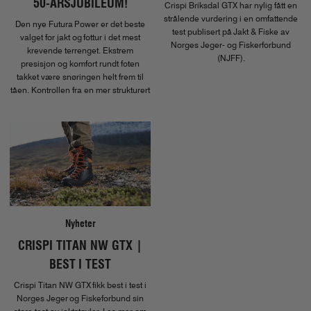
50-ÅRSJUBILEUM!
Crispi Briksdal GTX har nylig fått en
strålende vurdering i en omfattende
Den nye Futura Power er det beste
test publisert på Jakt & Fiske av
valget for jakt og fottur i det mest
Norges Jeger- og Fiskerforbund
krevende terrenget. Ekstrem
(NJFF).
presisjon og komfort rundt foten
takket være snøringen helt frem til
tåen. Kontrollen fra en mer strukturert
og stabil såle, bidrar til å prestere i de
mest utfordrende omgivelsene.
Nyheter
CRISPI TITAN NW GTX |
BEST I TEST
Crispi Titan NW GTX fikk best i test i
Norges Jeger og Fiskeforbund sin