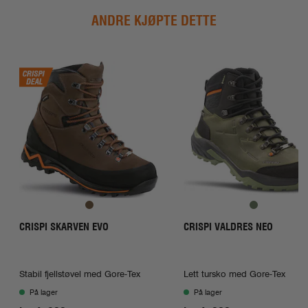
i
g
ANDRE KJØPTE DETTE
e
CRISPI SKARVEN EVO
CRISPI VALDRES NEO
Stabil fjellstøvel med Gore-Tex
Lett tursko med Gore-Tex
På lager
På lager