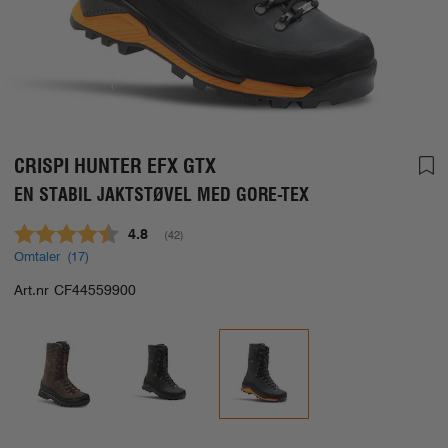
CRISPI HUNTER EFX GTX
EN STABIL JAKTSTØVEL MED GORE-TEX
Gjennomsnittskarakter:
4.8
(
stemmer:
42
)
Omtaler (
17
)
Art.nr
CF44559900