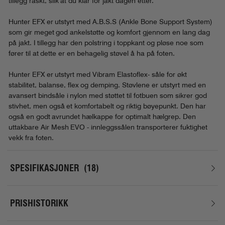
tillegg raskt, slik at du klar for jakt dagen etter.
Hunter EFX er utstyrt med A.B.S.S (Ankle Bone Support System)
som gir meget god ankelstøtte og komfort gjennom en lang dag
på jakt. I tillegg har den polstring i toppkant og pløse noe som
fører til at dette er en behagelig støvel å ha på foten.
Hunter EFX er utstyrt med Vibram Elastoflex- såle for økt
stabilitet, balanse, flex og demping. Støvlene er utstyrt med en
avansert bindsåle i nylon med støttet til fotbuen som sikrer god
stivhet, men også et komfortabelt og riktig bøyepunkt. Den har
også en godt avrundet hælkappe for optimalt hælgrep. Den
uttakbare Air Mesh EVO - innleggssålen transporterer fuktighet
vekk fra foten.
SPESIFIKASJONER
18
PRISHISTORIKK