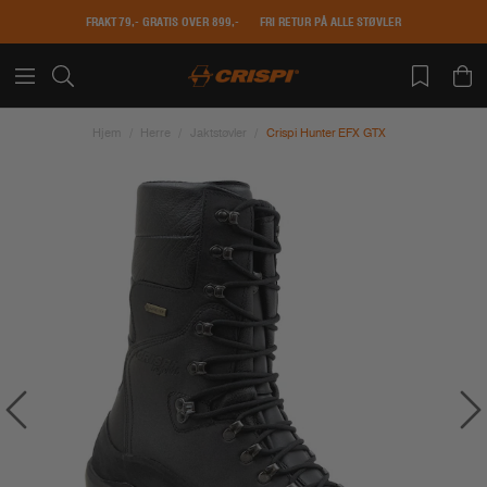
FRAKT 79,- GRATIS OVER 899,-
FRI RETUR PÅ ALLE STØVLER
Hjem
Herre
Jaktstøvler
Crispi Hunter EFX GTX