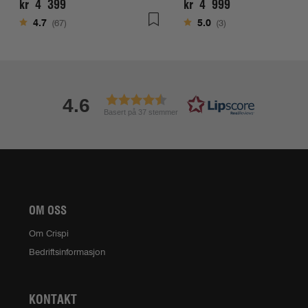
kr 4 399
kr 4 999
Karakter:
av 5 mulige
Karakter:
av 5 mulige
4.7
(67)
5.0
(3)
4.6
Basert på 37 stemmer
OM OSS
Om Crispi
Bedriftsinformasjon
KONTAKT