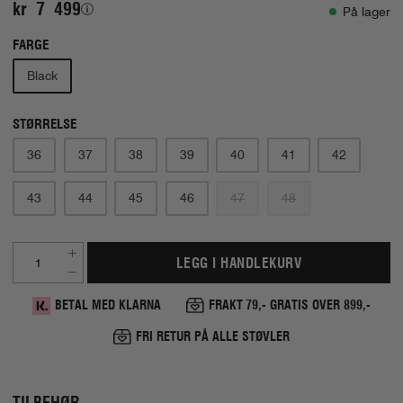
kr 7 499
På lager
FARGE
Black
STØRRELSE
36
37
38
39
40
41
42
43
44
45
46
47
48
LEGG I HANDLEKURV
BETAL MED KLARNA
FRAKT 79,- GRATIS OVER 899,-
FRI RETUR PÅ ALLE STØVLER
TILBEHØR