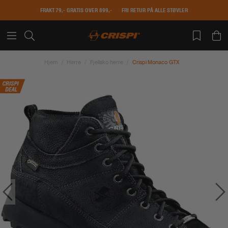
FRAKT 79,- GRATIS OVER 899,-
FRI RETUR PÅ ALLE STØVLER
Hjem
Herre
Fjellsko herre
Crispi Monaco GTX