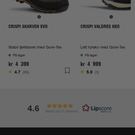
CRISPI SKARVEN EVO
CRISPI VALDRES NEO
Stabil fjellstøvel med Gore-Tex
Lett tursko med Gore-Tex
På lager
På lager
kr 4 399
kr 4 999
Karakter:
av 5 mulige
Karakter:
av 5 mulige
4.7
(68)
5.0
(3)
4.6
Basert på 37 stemmer