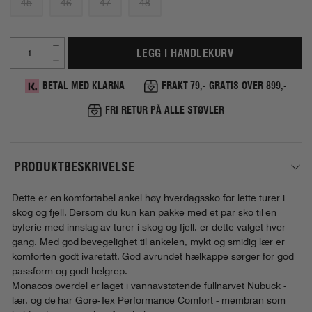
45
46
47
48
LEGG I HANDLEKURV
BETAL MED KLARNA
FRAKT 79,- GRATIS OVER 899,-
FRI RETUR PÅ ALLE STØVLER
PRODUKTBESKRIVELSE
Dette er en komfortabel ankel høy hverdagssko for lette turer i
skog og fjell. Dersom du kun kan pakke med et par sko til en
byferie med innslag av turer i skog og fjell, er dette valget hver
gang. Med god bevegelighet til ankelen, mykt og smidig lær er
komforten godt ivaretatt. God avrundet hælkappe sørger for god
passform og godt helgrep.
Monacos overdel er laget i vannavstøtende fullnarvet Nubuck -
lær, og de har Gore-Tex Performance Comfort - membran som