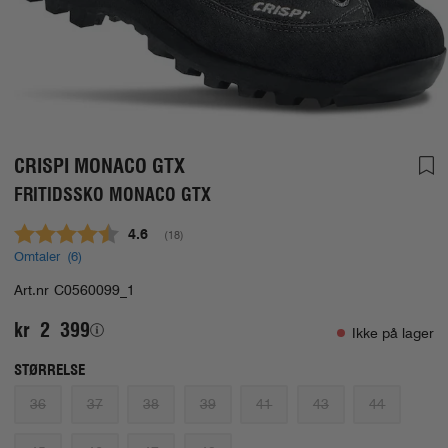
CRISPI MONACO GTX
FRITIDSSKO MONACO GTX
Gjennomsnittskarakter:
4.6
(
stemmer:
18
)
Omtaler (
6
)
Art.nr
C0560099_1
kr 2 399
Ikke på lager
STØRRELSE
36
37
38
39
41
43
44