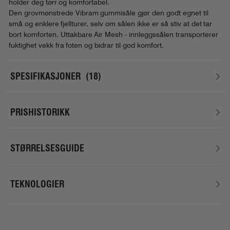
holder deg tørr og komfortabel.
Den grovmønstrede Vibram gummisåle gjør den godt egnet til
små og enklere fjellturer, selv om sålen ikke er så stiv at det tar
bort komforten. Uttakbare Air Mesh - innleggssålen transporterer
fuktighet vekk fra foten og bidrar til god komfort.
SPESIFIKASJONER
18
PRISHISTORIKK
STØRRELSESGUIDE
TEKNOLOGIER