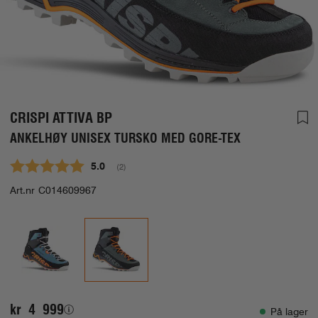
CRISPI ATTIVA BP
ANKELHØY UNISEX TURSKO MED GORE-TEX
Gjennomsnittskarakter:
5.0
(
stemmer:
2
)
Art.nr
C014609967
kr 4 999
På lager