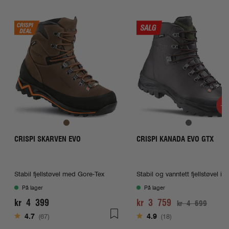
g
e
-2
CRISPI SKARVEN EVO
CRISPI KANADA EVO GTX
Stabil fjellstøvel med Gore-Tex
Stabil og vanntett fjellstøvel i l
På lager
På lager
kr 4 399
kr 3 759
kr 4 699
Karakter:
av 5 mulige
Karakter:
av 5 mulige
4.7
(67)
4.9
(18)