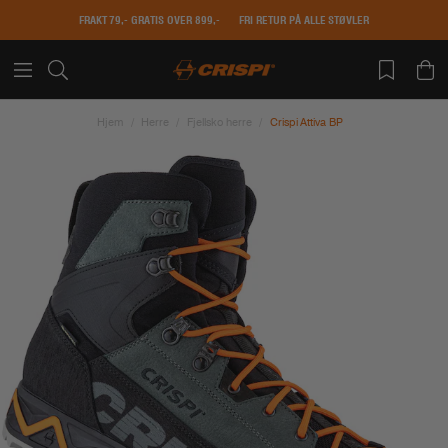
FRAKT 79,- GRATIS OVER 899,-
FRI RETUR PÅ ALLE STØVLER
Hjem
Herre
Fjellsko herre
Crispi Attiva BP