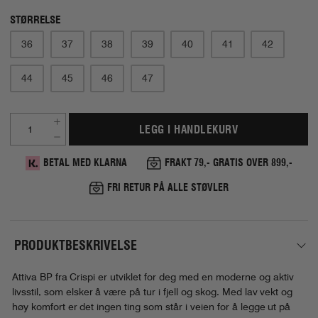
STØRRELSE
36
37
38
39
40
41
42
44
45
46
47
LEGG I HANDLEKURV
BETAL MED KLARNA
FRAKT 79,- GRATIS OVER 899,-
FRI RETUR PÅ ALLE STØVLER
PRODUKTBESKRIVELSE
Attiva BP fra Crispi er utviklet for deg med en moderne og aktiv
livsstil, som elsker å være på tur i fjell og skog. Med lav vekt og
høy komfort er det ingen ting som står i veien for å legge ut på