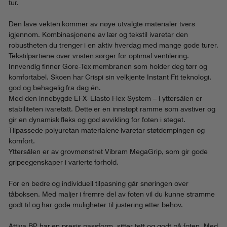
tur.
Den lave vekten kommer av nøye utvalgte materialer tvers
igjennom. Kombinasjonene av lær og tekstil ivaretar den
robustheten du trenger i en aktiv hverdag med mange gode turer.
Tekstilpartiene over vristen sørger for optimal ventilering.
Innvendig finner Gore-Tex membranen som holder deg tørr og
komfortabel. Skoen har Crispi sin velkjente Instant Fit teknologi,
god og behagelig fra dag én.
Med den innebygde EFX- Elasto Flex System – i yttersålen er
stabiliteten ivaretatt. Dette er en innstøpt ramme som avstiver og
gir en dynamisk fleks og god avvikling for foten i steget.
Tilpassede polyuretan materialene ivaretar støtdempingen og
komfort.
Yttersålen er av grovmønstret Vibram MegaGrip, som gir gode
gripeegenskaper i varierte forhold.
For en bedre og individuell tilpasning går snøringen over
tåboksen. Med maljer i fremre del av foten vil du kunne stramme
godt til og har gode muligheter til justering etter behov.
Attiva BP har en presis passform, sitter tett og godt på foten. Med