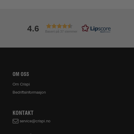
4.6
Basert på 37 stemmer
OM OSS
Om Crispi
Bedriftsinformasjon
KONTAKT
service@crispi.no