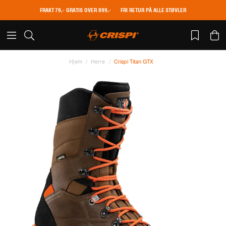
FRAKT 79,- GRATIS OVER 899,-
FRI RETUR PÅ ALLE STØVLER
Hjem
Herre
Crispi Titan GTX