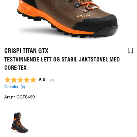
CRISPI TITAN GTX
TESTVINNENDE LETT OG STABIL JAKTSTØVEL MED
GORE-TEX
Gjennomsnittskarakter:
5.0
(
stemmer:
5
)
Omtaler (
4
)
Art.nr
CCF8499