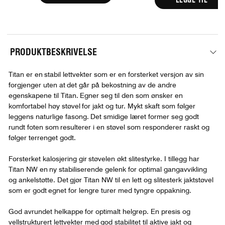
PRODUKTBESKRIVELSE
Titan er en stabil lettvekter som er en forsterket versjon av sin
forgjenger uten at det går på bekostning av de andre
egenskapene til Titan. Egner seg til den som ønsker en
komfortabel høy støvel for jakt og tur. Mykt skaft som følger
leggens naturlige fasong. Det smidige læret former seg godt
rundt foten som resulterer i en støvel som responderer raskt og
følger terrenget godt.
Forsterket kalosjering gir støvelen økt slitestyrke. I tillegg har
Titan NW en ny stabiliserende gelenk for optimal gangavvikling
og ankelstøtte. Det gjør Titan NW til en lett og slitesterk jaktstøvel
som er godt egnet for lengre turer med tyngre oppakning.
God avrundet helkappe for optimalt helgrep. En presis og
vellstrukturert lettvekter med god stabilitet til aktive jakt og